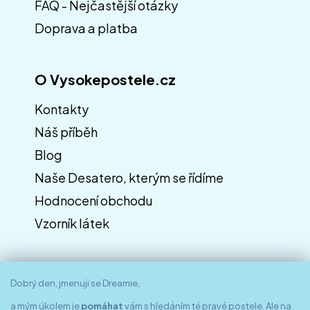
FAQ - Nejčastější otázky
Doprava a platba
O Vysokepostele.cz
Kontakty
Náš příběh
Blog
Naše Desatero, kterým se řídíme
Hodnocení obchodu
Vzorník látek
Dobrý den, jmenuji se Dreamie,
a mým úkolem je
pomáhat
vám s hledáním té pravé postele. Ale na