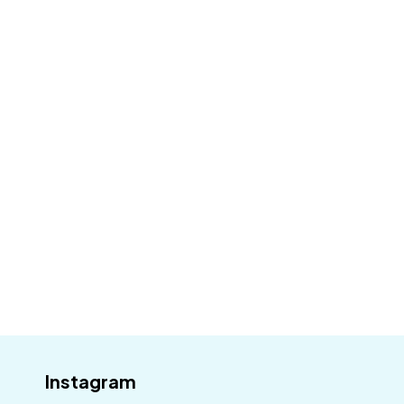
Dostávejte novinky, slevy a
akce na váš e-mail
Přihlaste se k odběru a mějte přehled o všem,
co se u nás děje.
Váš email
Odebírat
Instagram