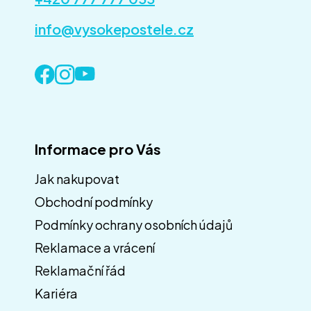
info@vysokepostele.cz
Informace pro Vás
Jak nakupovat
Obchodní podmínky
Z
á
Podmínky ochrany osobních údajů
p
Reklamace a vrácení
a
Reklamační řád
t
í
Kariéra