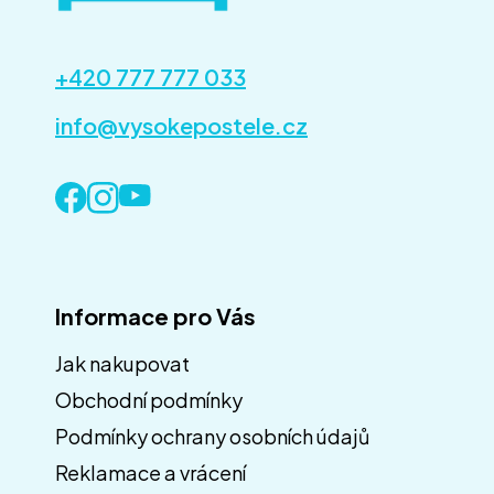
+420 777 777 033
info@vysokepostele.cz
Informace pro Vás
Jak nakupovat
Obchodní podmínky
Z
á
Podmínky ochrany osobních údajů
p
Reklamace a vrácení
a