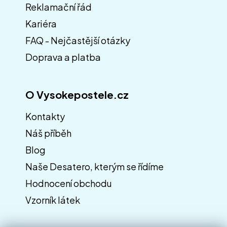
Reklamační řád
t
í
Kariéra
FAQ - Nejčastější otázky
Doprava a platba
O Vysokepostele.cz
Kontakty
Náš příběh
Blog
Naše Desatero, kterým se řídíme
Hodnocení obchodu
Vzorník látek