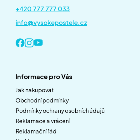
+420 777 777 033
info@vysokepostele.cz
Informace pro Vás
Jak nakupovat
Obchodní podmínky
Z
á
Podmínky ochrany osobních údajů
p
Reklamace a vrácení
a
Reklamační řád
t