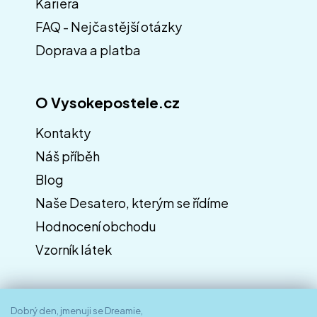
í
Kariéra
FAQ - Nejčastější otázky
Doprava a platba
O Vysokepostele.cz
Kontakty
Náš příběh
Blog
Naše Desatero, kterým se řídíme
Hodnocení obchodu
Vzorník látek
Dobrý den, jmenuji se Dreamie,