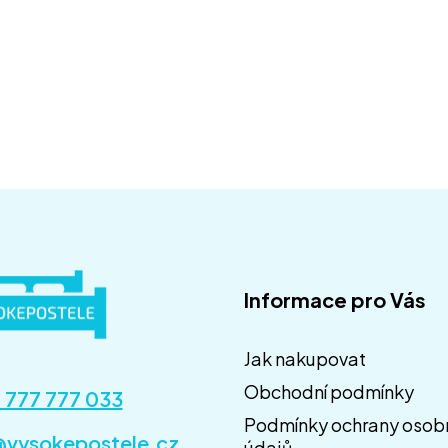
Odebírat
Informace pro Vás
Jak nakupovat
Obchodní podmínky
 777 777 033
Podmínky ochrany osob
@vysokepostele.cz
údajů