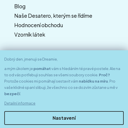
Blog
Naše Desatero, kterým se řídíme
Hodnocení obchodu
Vzorník látek
Dobrý den, jmenuji se Dreamie,
a mým úkolem je
pomáhat
vám s hledáním té pravé postele. Ale na
to od vás potřebuji souhlas se všemi soubory cookie.
Proč?
Protože cookies mi pomáhají sestavit vám
nabídku na míru
. Pro
vaše klidné spaní slibuji, že všechno co se dozvím zůstane u mě v
bezpečí
.
Znáte nás z médií
Detailní informace
Nastavení