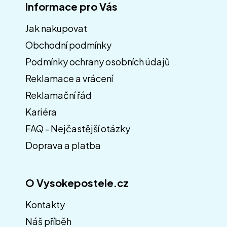
Informace pro Vás
Jak nakupovat
Obchodní podmínky
Z
á
Podmínky ochrany osobních údajů
p
Reklamace a vrácení
a
Reklamační řád
t
í
Kariéra
FAQ - Nejčastější otázky
Doprava a platba
O Vysokepostele.cz
Kontakty
Náš příběh