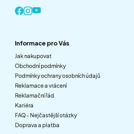
Informace pro Vás
Jak nakupovat
Obchodní podmínky
Z
á
Podmínky ochrany osobních údajů
p
Reklamace a vrácení
a
Reklamační řád
t
í
Kariéra
FAQ - Nejčastější otázky
Doprava a platba