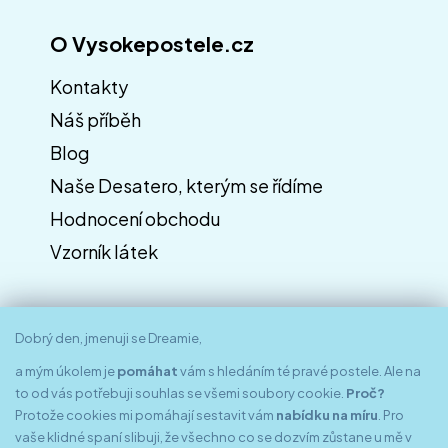
O Vysokepostele.cz
Kontakty
Náš příběh
Blog
Naše Desatero, kterým se řídíme
Hodnocení obchodu
Vzorník látek
Dobrý den, jmenuji se Dreamie,
a mým úkolem je
pomáhat
vám s hledáním té pravé postele. Ale na
to od vás potřebuji souhlas se všemi soubory cookie.
Proč?
Protože cookies mi pomáhají sestavit vám
nabídku na míru
. Pro
vaše klidné spaní slibuji, že všechno co se dozvím zůstane u mě v