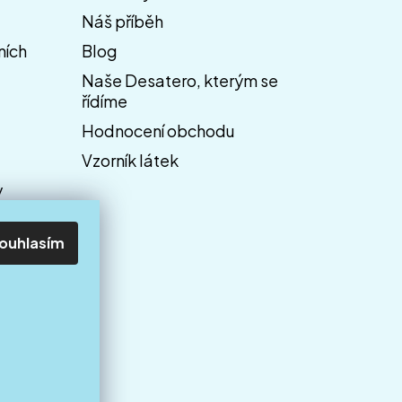
Náš příběh
ních
Blog
Naše Desatero, kterým se
řídíme
Hodnocení obchodu
Vzorník látek
y
ouhlasím