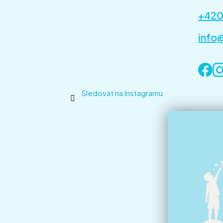
+420
info
Sledovat na Instagramu