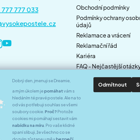
Obchodní podmínky
 777 777 033
Podmínky ochrany osob
@vysokepostele.cz
údajů
Reklamace a vrácení
Reklamační řád
Kariéra
Z
á
FAQ - Nejčastější otázk
p
Doprava a platba
Dobrý den, jmenuji se Dreamie,
a
Odmítnout
S
t
a mým úkolem je
pomáhat
vám s
í
hledáním té pravé postele. Ale na to
od vás potřebuji souhlas se všemi
soubory cookie.
Proč?
Protože
Znáte nás z médií
cookies mi pomáhají sestavit vám
nabídku na míru
. Pro vaše klidné
spaní slibuji, že všechno co se
dozvím zůstane u mě v
bezpečí
.