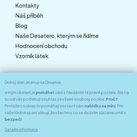
Kontakty
Náš příběh
Blog
Naše Desatero, kterým se řídíme
Hodnocení obchodu
Vzorník látek
Dobrý den, jmenuji se Dreamie,
a mým úkolem je
pomáhat
vám s hledáním té pravé postele. Ale na
to od vás potřebuji souhlas se všemi soubory cookie.
Proč?
Protože cookies mi pomáhají sestavit vám
nabídku na míru
. Pro
vaše klidné spaní slibuji, že všechno co se dozvím zůstane u mě v
bezpečí
.
Znáte nás z médií
Detailní informace