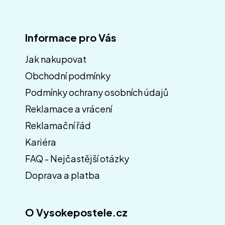
Informace pro Vás
Jak nakupovat
Obchodní podmínky
Z
á
Podmínky ochrany osobních údajů
p
Reklamace a vrácení
a
Reklamační řád
t
í
Kariéra
FAQ - Nejčastější otázky
Doprava a platba
O Vysokepostele.cz