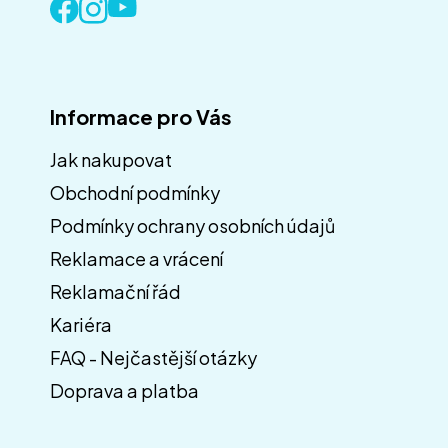
Informace pro Vás
Jak nakupovat
Obchodní podmínky
Z
á
Podmínky ochrany osobních údajů
p
Reklamace a vrácení
a
Reklamační řád
t
í
Kariéra
FAQ - Nejčastější otázky
Doprava a platba