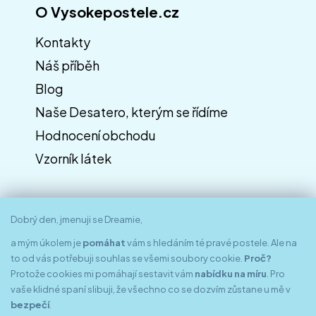
O Vysokepostele.cz
Kontakty
Náš příběh
Blog
Naše Desatero, kterým se řídíme
Hodnocení obchodu
Vzorník látek
Dobrý den, jmenuji se Dreamie,
a mým úkolem je
pomáhat
vám s hledáním té pravé postele. Ale na
to od vás potřebuji souhlas se všemi soubory cookie.
Proč?
Protože cookies mi pomáhají sestavit vám
nabídku na míru
. Pro
vaše klidné spaní slibuji, že všechno co se dozvím zůstane u mě v
bezpečí
.
Znáte nás z médií