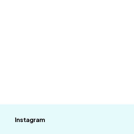
Přihlaste se k odběru a mějte přehled o
všem, co se u nás děje.
Váš email
Odebírat
Instagram