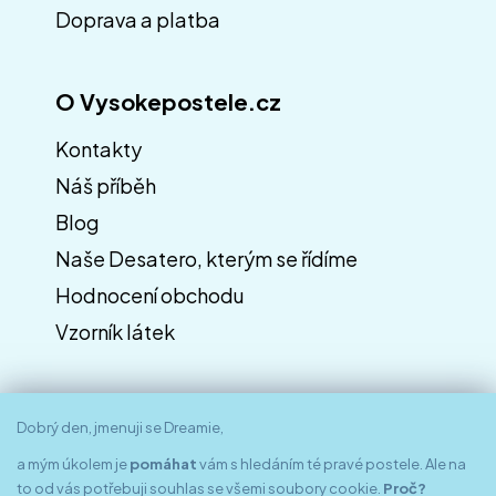
Doprava a platba
O Vysokepostele.cz
Kontakty
Náš příběh
Blog
Naše Desatero, kterým se řídíme
Hodnocení obchodu
Vzorník látek
Dobrý den, jmenuji se Dreamie,
a mým úkolem je
pomáhat
vám s hledáním té pravé postele. Ale na
to od vás potřebuji souhlas se všemi soubory cookie.
Proč?