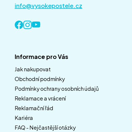
info@vysokepostele.cz
Informace pro Vás
Jak nakupovat
Obchodní podmínky
Z
á
Podmínky ochrany osobních údajů
p
Reklamace a vrácení
a
Reklamační řád
t
í
Kariéra
FAQ - Nejčastější otázky