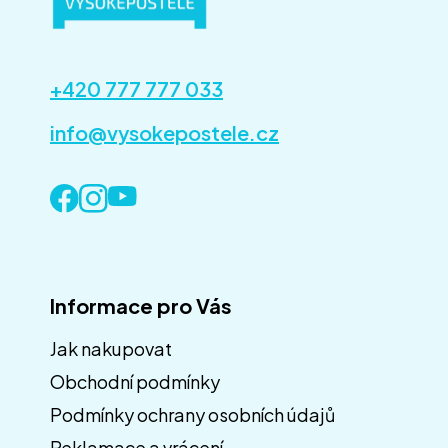
+420 777 777 033
info@vysokepostele.cz
Informace pro Vás
Jak nakupovat
Obchodní podmínky
Z
á
Podmínky ochrany osobních údajů
p
Reklamace a vrácení