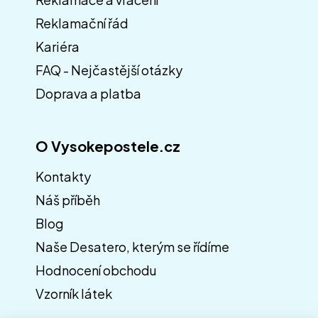
a
Reklamační řád
t
í
Kariéra
FAQ - Nejčastější otázky
Doprava a platba
O Vysokepostele.cz
Kontakty
Náš příběh
Blog
Naše Desatero, kterým se řídíme
Hodnocení obchodu
Vzorník látek