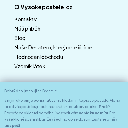
O Vysokepostele.cz
Kontakty
Náš příběh
Blog
Naše Desatero, kterým se řídíme
Hodnocení obchodu
Vzorník látek
Dobrý den, jmenuji se Dreamie,
a mým úkolem je
pomáhat
vám s hledáním té pravé postele. Ale na
to od vás potřebuji souhlas se všemi soubory cookie.
Proč?
Protože cookies mi pomáhají sestavit vám
nabídku na míru
. Pro
vaše klidné spaní slibuji, že všechno co se dozvím zůstane u mě v
bezpečí
.