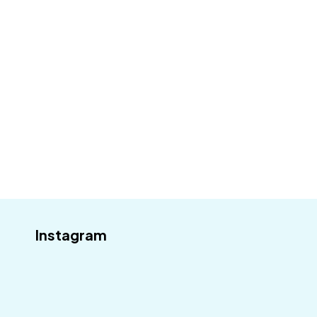
Přihlaste se k odběru a mějte přehled o všem,
co se u nás děje.
Váš email
Odebírat
Instagram