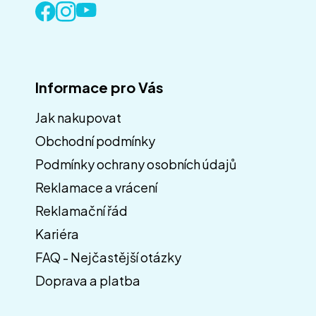
Informace pro Vás
Jak nakupovat
Obchodní podmínky
Z
á
Podmínky ochrany osobních údajů
p
Reklamace a vrácení
a
Reklamační řád
t
í
Kariéra
FAQ - Nejčastější otázky
Doprava a platba