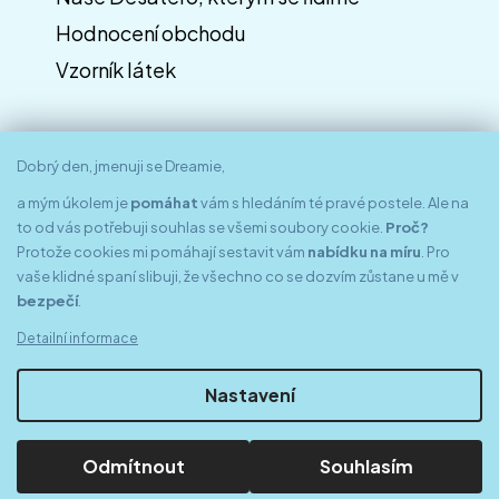
Hodnocení obchodu
Vzorník látek
Dobrý den, jmenuji se Dreamie,
a mým úkolem je
pomáhat
vám s hledáním té pravé postele. Ale na
to od vás potřebuji souhlas se všemi soubory cookie.
Proč?
Protože cookies mi pomáhají sestavit vám
nabídku na míru
. Pro
vaše klidné spaní slibuji, že všechno co se dozvím zůstane u mě v
bezpečí
.
Znáte nás z médií
Detailní informace
Nastavení
Odmítnout
Souhlasím