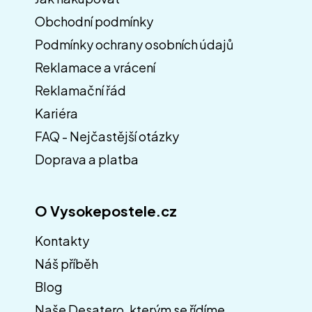
Obchodní podmínky
Z
á
Podmínky ochrany osobních údajů
p
Reklamace a vrácení
a
Reklamační řád
t
í
Kariéra
FAQ - Nejčastější otázky
Doprava a platba
O Vysokepostele.cz
Kontakty
Náš příběh
Blog
Naše Desatero, kterým se řídíme