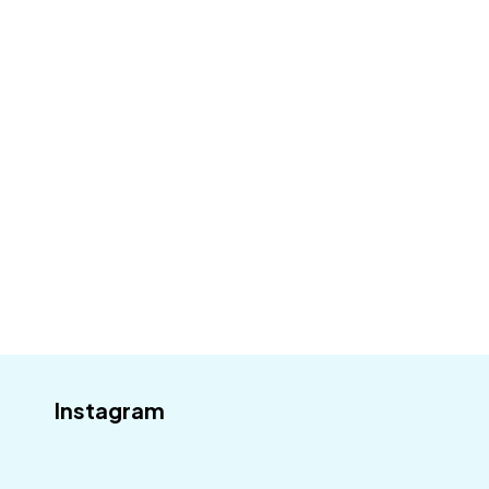
všem, co se u nás děje.
Váš email
Odebírat
Instagram