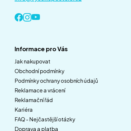
Informace pro Vás
Jak nakupovat
Obchodní podmínky
Z
á
Podmínky ochrany osobních údajů
p
Reklamace a vrácení
a
Reklamační řád
t
í
Kariéra
FAQ - Nejčastější otázky
Doprava a platba