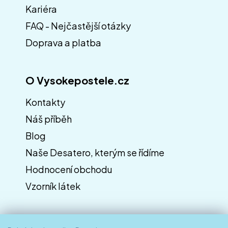
í
Kariéra
FAQ - Nejčastější otázky
Doprava a platba
O Vysokepostele.cz
Kontakty
Náš příběh
Blog
Naše Desatero, kterým se řídíme
Hodnocení obchodu
Vzorník látek