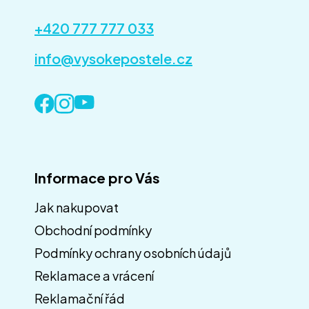
+420 777 777 033
info@vysokepostele.cz
Informace pro Vás
Jak nakupovat
Obchodní podmínky
Z
á
Podmínky ochrany osobních údajů
p
Reklamace a vrácení
a
Reklamační řád
t